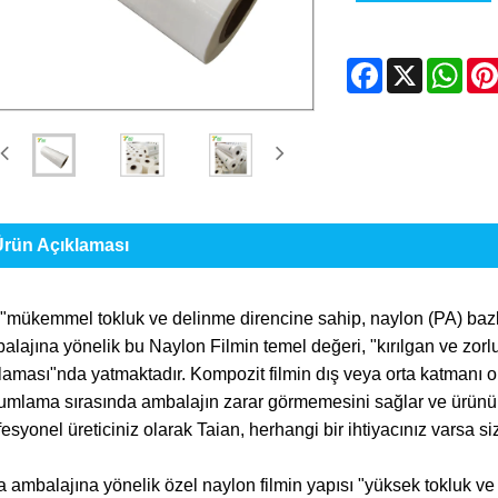
Facebook
X
Wha
rün Açıklaması
"mükemmel tokluk ve delinme direncine sahip, naylon (PA) bazlı g
lajına yönelik bu Naylon Filmin temel değeri, "kırılgan ve zorlu 
laması"nda yatmaktadır. Kompozit filmin dış veya orta katmanı 
mlama sırasında ambalajın zarar görmemesini sağlar ve ürünün taz
esyonel üreticiniz olarak Taian, herhangi bir ihtiyacınız varsa si
ı
 ambalajına yönelik özel naylon filmin yapısı "yüksek tokluk ve 