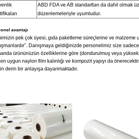
enlik
ABD FDA ve AB standartları da dahil olmak ü
ifikaları
düzenlemeleriyle uyumludur.
onel avantajı
bimizin pek çok üyesi, gıda paketleme süreçlerine ve malzeme u
ışmanlardır". Danışmaya geldiğinizde personelimiz size sadece f
anda ürününüzün özelliklerine göre (dondurulmuş veya yüksek sı
 en uygun naylon film kalınlığı ve kompozit yapıyı da önerecekti
kin derin bir anlayışa dayanmaktadır.