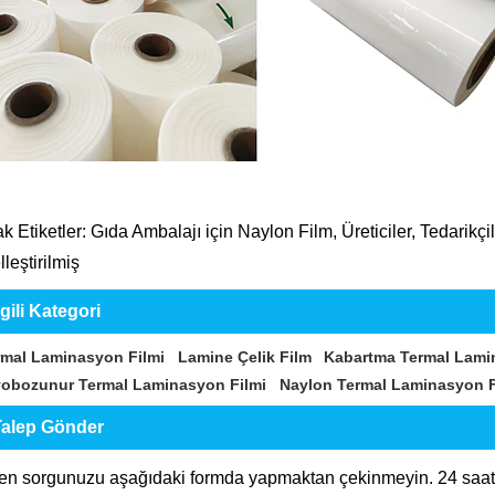
k Etiketler: Gıda Ambalajı için Naylon Film, Üreticiler, Tedarikçil
leştirilmiş
lgili Kategori
rmal Laminasyon Filmi
Lamine Çelik Film
Kabartma Termal Lami
yobozunur Termal Laminasyon Filmi
Naylon Termal Laminasyon F
alep Gönder
fen sorgunuzu aşağıdaki formda yapmaktan çekinmeyin. 24 saat 