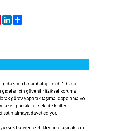
tsApp
Pinterest
LinkedIn
Share
ıda sınıfı bir ambalaj filmidir". Gıda
gıdalar için güvenilir fiziksel koruma
olarak görev yaparak taşıma, depolama ve
eliğini sıkı bir şekilde kilitler.
zi satın almaya davet ediyor.
yüksek bariyer özelliklerine ulaşmak için