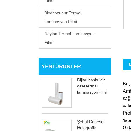
Filmi
Biyobozunur Termal
Laminasyon Filmi
Naylon Termal Laminasyon
Filmi
Ü
YENI ÜRÜNLER
Dijital baskı için
Bu, 
özel termal
Amba
laminasyon filmi
sağ
vaku
Prof
Yap
Şeffaf Dairesel
Gıda
Holografik