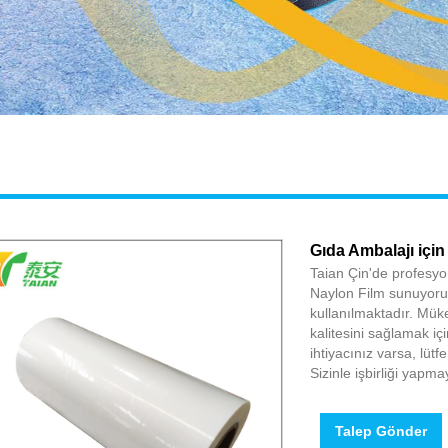
Gıda Ambalajı için
Taian Çin'de profesyon
Naylon Film sunuyoru
kullanılmaktadır. Müke
kalitesini sağlamak içi
ihtiyacınız varsa, lüt
Sizinle işbirliği yapma
Talep Gönder