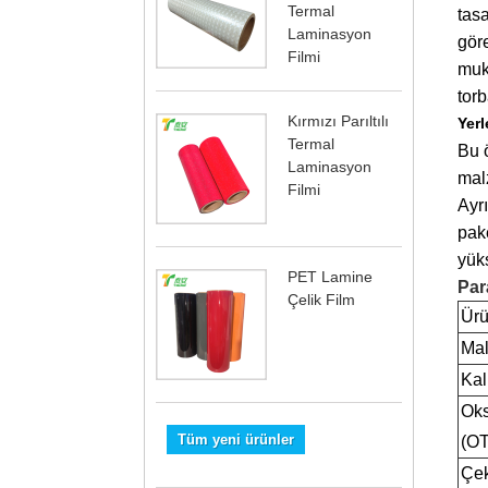
Termal
tasa
Laminasyon
göre
Filmi
muk
torb
Kırmızı Parıltılı
Yerl
Termal
Bu ö
Laminasyon
mal
Filmi
Ayrı
pake
yüks
PET Lamine
Par
Çelik Film
Ürü
Ma
Kalı
Oks
Tüm yeni ürünler
(O
Çe