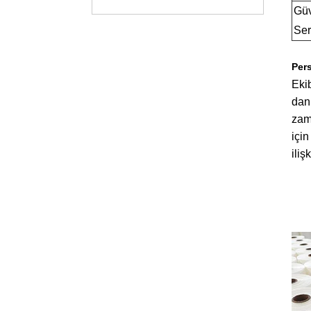
Güv
Sert
Pers
Eki
dan
zam
için
iliş