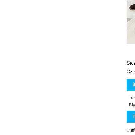
Sıca
Özel
İ
Te
Bi
T
Lüt