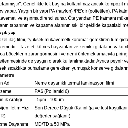
rlanmıştır". Genellikle tek başına kullanılmaz ancak kompozit m
v yapar. Yaygın bir yapı PA (naylon) /PE'dir (polietilen). PA ka
avemeti ve aşınma direnci sunar. Öte yandan PE katmanı mükemm
anın tabanının ve kapatma alanının sıkı bir şekilde kapatılabilme
eşik yapı
zel ilaç filmi, "yüksek mukavemetli koruma" gerektiren tüm gıda 
zemedir". Taze et, kümes hayvanları ve kemikli gıdaların vakum
ca böceklerin zarar görmesini ve nemi önlemek amacıyla pirinç, u
tlenmesinde de yaygın olarak kullanılmaktadır. Ayrıca peynir ve 
ek sıcaklıkta buharlama gerektiren yumuşak konserve gıdaların p
ametre
n Adı
Neme dayanıklı termal laminasyon filmi
lzeme
PA6 (Poliamid 6)
nlık Aralığı
15μm - 100μm
ijen İletim Hızı
Son Derece Düşük (Kalınlığa ve test koşulların
TR)
değerler sağlanır)
kme Dayanımı
MD/TD ≥ 50 MPa