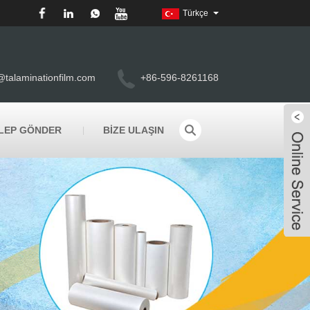
Türkçe
@talaminationfilm.com
+86-596-8261168
LEP GÖNDER
BIZE ULAŞIN